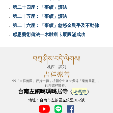
第二十四座：「事續」護法
．
第二十五座：「事續」護法
．
第二十六座：「事續」忿怒金剛手及不動佛
．
感恩藝術傳法—木雕唐卡展圓滿成功
．
བཀྲ་ཤིས་བདེ་ལེགས།
札西 諜列
吉祥
樂善
*以「吉祥善因」行持一切，祈願今生來世獲得「樂善果報」。
此即吉祥樂善。
台南左鎮噶瑪噶居寺
《
噶瑪寺
》
地址：台南市左鎮區左鎮里91-2號