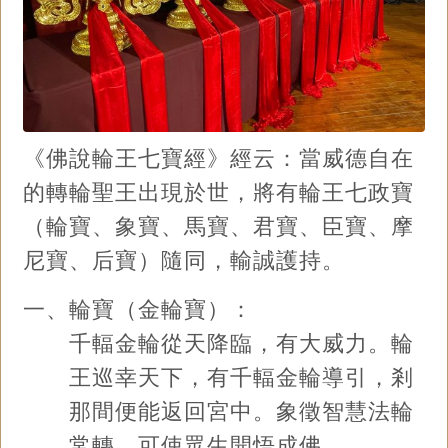
《佛說輪王七寶經》經云：當威德自在
的轉輪聖王出現於世，將有輪王七政寶
（輪寶、象寶、馬寶、君寶、臣寶、摩
尼寶、后寶）隨同，輸誠護持。
一、輪寶（金輪寶）：
千輻金輪從天降臨，有大威力。輪
王巡幸天下，有千輻金輪導引，剎
那間便能返回宮中。象徵智慧法輪
常轉，可使眾生開悟成佛。