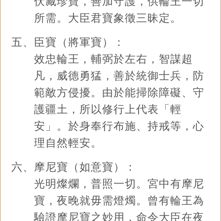
伏藏珍寶，善加守護，供輪王一切
所需。大臣君寶象徵三昧定。
五、臣寶（將軍寶）：
效忠輪王，輔弼於左右，智謀超
凡，威德勇猛，善於統御士兵，防
範敵方侵擾。由於能掃除障礙、守
護疆土，所以修行上代表「輕
安」。於身奉行布施、持戒等，心
理自然輕安。
六、摩尼寶（如意寶）：
光明燦爛，普照一切。宮中有摩尼
寶，夜晚就毋需燈燭。曾有輪王為
驗證摩尼寶之妙用，命令大臣在夜