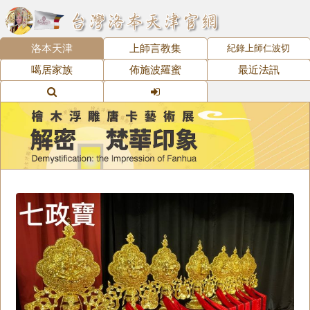
洛本天津
上師言教集
紀錄上師仁波切
噶居家族
佈施波羅蜜
最近法訊