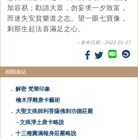
加容易；勸請大眾，勿妄求一夕致富，
而迷失安貧樂道之志。望一眼七寶像，
剎那生起法喜滿足之心。
--發布日期：2022-01-27
LINE
相關連結
解密 梵華印象
．
檜木浮雕唐卡藝術
大聖文殊師利菩薩佛剎功德莊嚴
．
─文殊淨土唐卡略說
十三種圓滿報身莊嚴略說
．