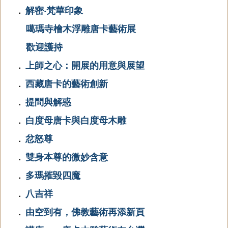
解密‧梵華印象
．
噶瑪寺檜木浮雕唐卡藝術展
歡迎護持
上師之心：開展的用意與展望
．
西藏唐卡的藝術創新
．
提問與解惑
．
白度母唐卡與白度母木雕
．
忿怒尊
．
雙身本尊的微妙含意
．
多瑪摧毀四魔
．
八吉祥
．
由空到有，佛教藝術再添新頁
．