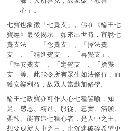
爛，人所喜見，故象徵「歡喜
心」。
七寶也象徵「七覺支」。佛在《輪王七
寶經》最後揭示：如來出世時，宣說七
覺支法——「念覺支」、「擇法覺
支」、「精進覺支」、「喜覺支」、
「輕安覺支」、「定覺支」、「捨覺
支」等。此能令所有眾生如法修行，而
獲安樂利益，故眾人當勤加修學。
輪王七政寶亦可作人心七種譬喻：知
足、感恩、精進、服從、忠實、滿願、
柔軟。能有這七種心者，是人中之王。
想要成就人中之王，比沉迷破碎希望更