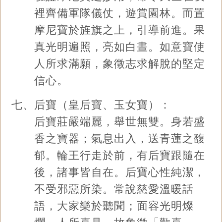
裡齊備軍隊儀仗，遊賞園林。而置
摩尼寶於旌旗之上，引導前進。果
真光明遍照，亮如白晝。如意寶使
人所求滿願，象徵志求解脫的堅定
信心。
七、后寶（皇后寶、玉女寶）：
后寶莊嚴端麗，舉世無雙。身若盛
香之寶器；氣息出入，送青蓮之馥
郁。輪王行走於前，有后寶跟隨在
後，諸事皆自在。后寶心性純潔，
不受邪惡所染。常說慈愛溫暖話
語，大家樂於聽聞；面容光明燦