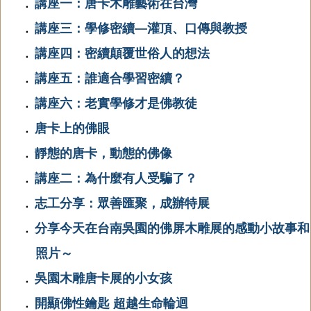
講座一：唐卡木雕藝術在台灣
．
講座三：學修密續—灌頂、口傳與教授
．
講座四：密續顛覆世俗人的想法
．
講座五：誰適合學習密續？
．
講座六：老實學修才是佛教徒
．
唐卡上的佛眼
．
靜態的唐卡，動態的佛像
．
講座二：為什麼有人受騙了？
．
志工分享：眾善匯聚，成辦特展
．
分享今天在台南吳園的佛屏木雕展的感動小故事和
．
照片～
吳園木雕唐卡展的小女孩
．
開顯佛性鑰匙 超越生命輪迴
．