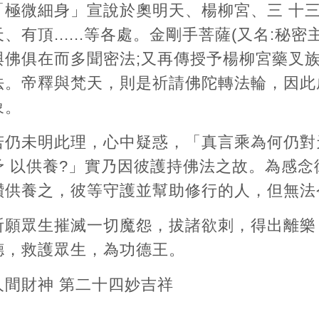
「極微細身」宣說於奧明天、楊柳宮、三 十
天、有頂......等各處。金剛手菩薩(又名:秘
與佛俱在而多聞密法;又再傳授予楊柳宮藥叉族
法。帝釋與梵天，則是祈請佛陀轉法輪，因此
象。
若仍未明此理，心中疑惑，「真言乘為何仍對天、龍
予 以供養?」實乃因彼護持佛法之故。為感
讚供養之，彼等守護並幫助修行的人，但無法
祈願眾生摧滅一切魔怨，拔諸欲刺，得出離樂
德，救護眾生，為功德王。
人間財神 第二十四妙吉祥