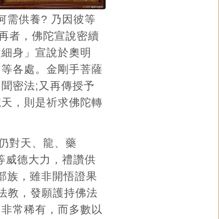
為何需供養? 乃因彼等
再者，佛陀宣說密續
微細身」宣說於奧明
、等各處。金剛手菩薩
多聞密法;又再傳授予
梵天，則是祈求佛陀轉
仍對天、龍、藥
。彼等威德大力，禮讚供
三部族，雖非開悟證果
受法教，發願護持佛法
洲非常稀有，而多數以