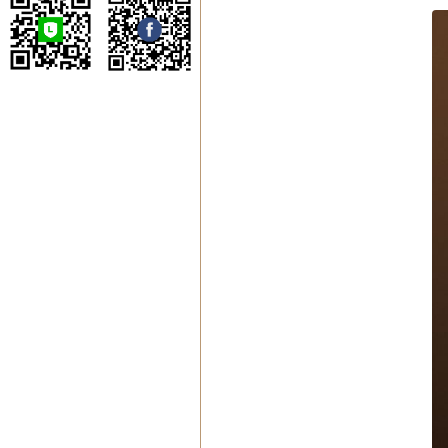
噶瑪寺弘法委員會
噶瑪寺台北祖菩道場
噶瑪寺台南瑪爾巴道
場
噶瑪寺高雄那諾巴道
場
蔣揚慈善基金會
噶瑪寺戒癮協進會