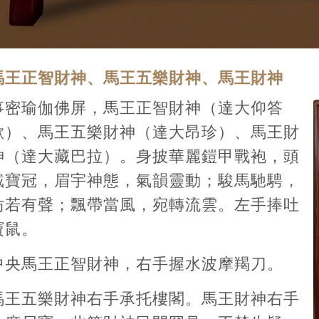
馬王正智財神、馬王五樂財神、馬王財神
事密瑜伽佛屏，馬王正智財神（達大仰答
歇）、馬王五樂財神（達大昂珍）、馬王財
神（達大藏巴拉）。身披華麗鎧甲戰袍，頭
戴寶冠，眉宇神態，氣韻靈動；駿馬馳騁，
仿若有聲；飄帶當風，宛轉流雲。左手捧吐
寶鼠。
中央馬王正智財神，右手握水波摩羯刀。
馬王五樂財神右手承托樓閣。馬王財神右手