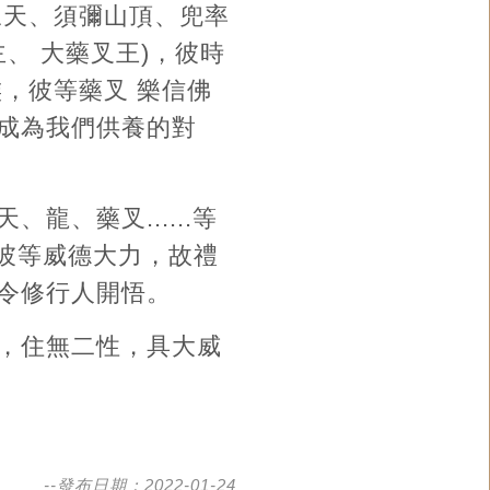
三天、須彌山頂、兜率
密主、 大藥叉王)，彼時
，彼等藥叉 樂信佛
成為我們供養的對
、藥叉......等
念彼等威德大力，故禮
令修行人開悟。
，住無二性，具大威
--發布日期：2022-01-24