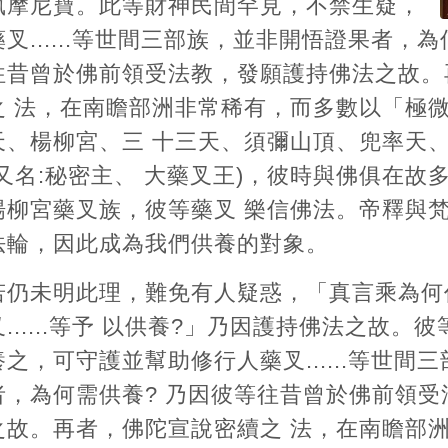
執摩尼寶。此等財神民間罕見，不禁生疑，
藥叉......等世間三部族，並非開悟證果者，
往昔曾於佛前領受法教，發願護持佛法之故。
之 法，在南瞻部洲非常稀有，而多數以「極
天、楊柳宮、三 十三天、須彌山頂、兜率天
(又名:秘密主、 大藥叉王)，彼時與佛俱在故
楊柳宮藥叉族，彼等藥叉 樂信佛法。帝釋與
法輪，因此成為我們供養的對象。
若仍未明此理，難免有人疑惑，「真言乘為何
叉......等予 以供養?」乃因護持佛法之故
養之，可守護並幫助修行人藥叉......等世間
者，為何需供養? 乃因彼等往昔曾於佛前領
之故。再者，佛陀宣說密續之 法，在南瞻部