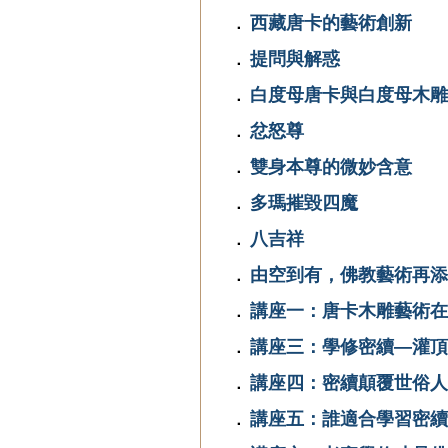
西藏唐卡的藝術創新
．
提問與解惑
．
白度母唐卡與白度母木雕
．
忿怒尊
．
雙身本尊的微妙含意
．
多瑪摧毀四魔
．
八吉祥
．
由空到有，佛教藝術再添
．
講座一：唐卡木雕藝術在
．
講座三：學修密續—灌頂
．
講座四：密續顛覆世俗人
．
講座五：誰適合學習密續
．