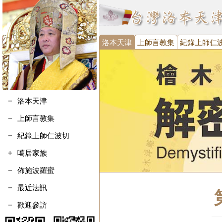
洛本天津
上師言教集
紀錄上師仁
洛本天津
上師言教集
紀錄上師仁波切
噶居家族
噶瑪寺執事會
佈施波羅蜜
噶瑪寺金剛護法會
最近法訊
台灣噶瑪噶居協進會
歡迎參訪