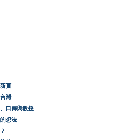
新頁
台灣
、口傳與教授
的想法
？