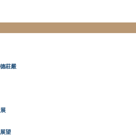
德莊嚴
術展
展望