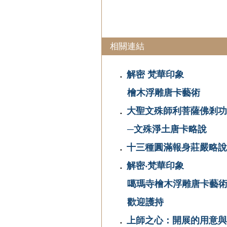
相關連結
解密 梵華印象
．
檜木浮雕唐卡藝術
大聖文殊師利菩薩佛剎功
．
─文殊淨土唐卡略說
十三種圓滿報身莊嚴略說
．
解密‧梵華印象
．
噶瑪寺檜木浮雕唐卡藝
歡迎護持
上師之心：開展的用意與
．