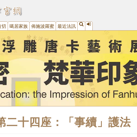
波切
噶居家族
佈施波羅蜜
最近法訊
第二十四座：「事續」護法