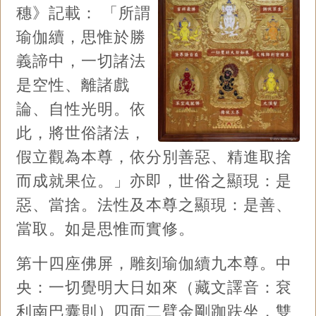
穗》記載： 「所謂
瑜伽續，思惟於勝
義諦中，一切諸法
是空性、離諸戲
論、自性光明。依
此，將世俗諸法，
假立觀為本尊，依分別善惡、精進取捨
而成就果位。」亦即，世俗之顯現：是
惡、當捨。法性及本尊之顯現：是善、
當取。如是思惟而實修。
第十四座佛屏，雕刻瑜伽續九本尊。中
央：一切覺明大日如來（藏文譯音：袞
利南巴囊則）四面二臂金剛跏趺坐，雙