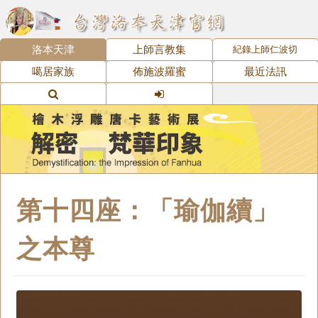
洛本天津
上師言教集
紀錄上師仁波切
噶居家族
佈施波羅蜜
最近法訊
第十四座：「瑜伽續」
之本尊