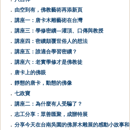
由空到有，佛教藝術再添新頁
．
講座一：唐卡木雕藝術在台灣
．
講座三：學修密續—灌頂、口傳與教授
．
講座四：密續顛覆世俗人的想法
．
講座五：誰適合學習密續？
．
講座六：老實學修才是佛教徒
．
唐卡上的佛眼
．
靜態的唐卡，動態的佛像
．
七政寶
．
講座二：為什麼有人受騙了？
．
志工分享：眾善匯聚，成辦特展
．
分享今天在台南吳園的佛屏木雕展的感動小故事和
．