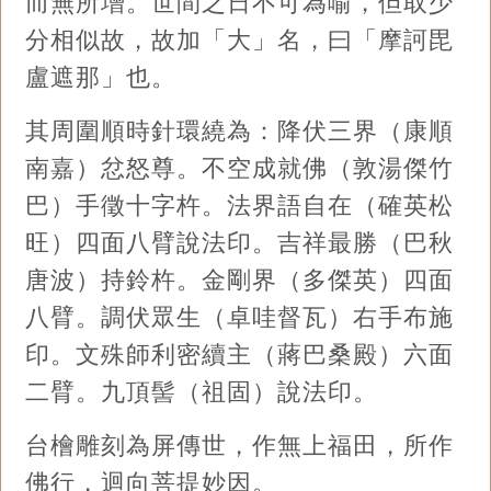
而無所增。世間之日不可為喻，但取少
分相似故，故加「大」名，曰「摩訶毘
盧遮那」也。
其周圍順時針環繞為：降伏三界（康順
南嘉）忿怒尊。不空成就佛（敦湯傑竹
巴）手徵十字杵。法界語自在（確英松
旺）四面八臂說法印。吉祥最勝（巴秋
唐波）持鈴杵。金剛界（多傑英）四面
八臂。調伏眾生（卓哇督瓦）右手布施
印。文殊師利密續主（蔣巴桑殿）六面
二臂。九頂髻（祖固）說法印。
台檜雕刻為屏傳世，作無上福田，所作
佛行，迴向菩提妙因。