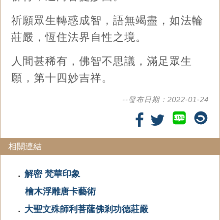
祈願眾生轉惑成智，語無竭盡，如法輪
莊嚴，恆住法界自性之境。
人間甚稀有，佛智不思議，滿足眾生
願，第十四妙吉祥。
--發布日期：2022-01-24
LINE
相關連結
解密 梵華印象
．
檜木浮雕唐卡藝術
大聖文殊師利菩薩佛剎功德莊嚴
．