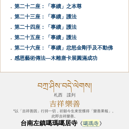
第二十二座：「事續」之本尊
．
第二十三座：「事續」護法
．
第二十四座：「事續」護法
．
第二十五座：「事續」護法
．
第二十六座：「事續」忿怒金剛手及不動佛
．
感恩藝術傳法—木雕唐卡展圓滿成功
．
བཀྲ་ཤིས་བདེ་ལེགས།
札西 諜列
吉祥
樂善
*以「吉祥善因」行持一切，祈願今生來世獲得「樂善果報」。
此即吉祥樂善。
台南左鎮噶瑪噶居寺
《
噶瑪寺
》