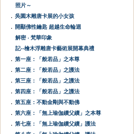
照片～
吳園木雕唐卡展的小女孩
．
開顯佛性鑰匙 超越生命輪迴
．
解密 ‧ 梵華印象
記--檜木浮雕唐卡藝術展開幕典禮
第一座：「般若品」之本尊
．
第二座：「般若品」之護法
．
第三座：「般若品」之護法
．
第四座：「般若品」之護法
．
第五座：不動金剛與不動佛
．
第六座：「無上瑜伽續父續」之本尊
．
第七座：「無上瑜伽續父續」護法
．