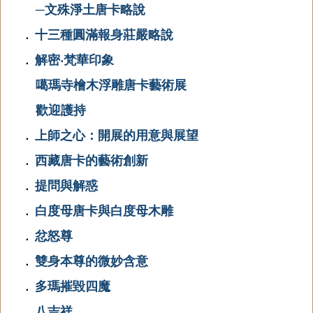
─文殊淨土唐卡略說
十三種圓滿報身莊嚴略說
．
解密‧梵華印象
．
噶瑪寺檜木浮雕唐卡藝術展
歡迎護持
上師之心：開展的用意與展望
．
西藏唐卡的藝術創新
．
提問與解惑
．
白度母唐卡與白度母木雕
．
忿怒尊
．
雙身本尊的微妙含意
．
多瑪摧毀四魔
．
八吉祥
．