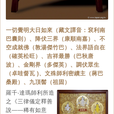
一切覺明大日如來（藏文譯音：袞利南
巴囊則）、降伏三界（康順南嘉）、不
空成就佛（敦湯傑竹巴）、法界語自在
（確英松旺）、吉祥最勝（巴秋唐
波）、金剛界（多傑英）、調伏眾生
（卓哇督瓦 )、文殊師利密續主（蔣巴
桑殿）、九頂髻（祖固）
羅千‧達瑪師利所造
之《三律儀定釋善
說——稀有如意