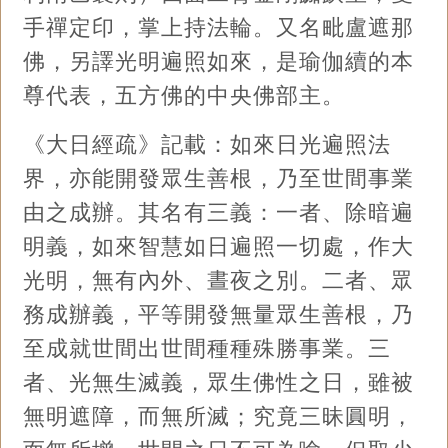
手禪定印，掌上持法輪。又名毗盧遮那
佛，另譯光明遍照如來，是瑜伽續的本
尊代表，五方佛的中央佛部主。
《大日經疏》記載：如來日光遍照法
界，亦能開發眾生善根，乃至世間事業
由之成辦。其名有三義：一者、除暗遍
明義，如來智慧如日遍照一切處，作大
光明，無有內外、晝夜之別。二者、眾
務成辦義，平等開發無量眾生善根，乃
至成就世間出世間種種殊勝事業。三
者、光無生滅義，眾生佛性之日，雖被
無明遮障，而無所滅；究竟三昧圓明，