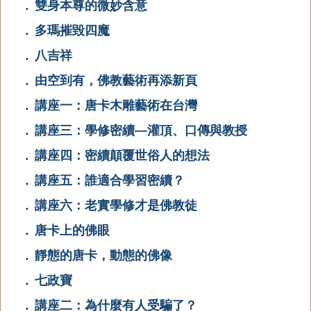
雙身本尊的微妙含意
．
多瑪摧毀四魔
．
八吉祥
．
由空到有，佛教藝術再添新頁
．
講座一：唐卡木雕藝術在台灣
．
講座三：學修密續—灌頂、口傳與教授
．
講座四：密續顛覆世俗人的想法
．
講座五：誰適合學習密續？
．
講座六：老實學修才是佛教徒
．
唐卡上的佛眼
．
靜態的唐卡，動態的佛像
．
七政寶
．
講座二：為什麼有人受騙了？
．