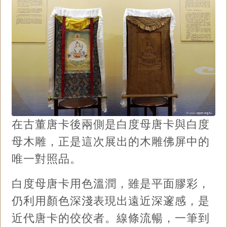
在古董唐卡後兩側是白度母唐卡與白度
母木雕，正是這次展出的木雕佛屏中的
唯一對照品。
白度母唐卡用色溫潤，雖是平面膠彩，
仍利用顏色深淺表現出遠近深邃感，是
近代唐卡的佼佼者。線條流暢，一筆到