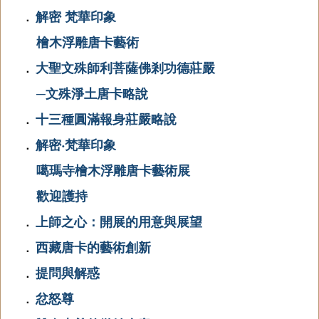
解密 梵華印象
．
檜木浮雕唐卡藝術
大聖文殊師利菩薩佛剎功德莊嚴
．
─文殊淨土唐卡略說
十三種圓滿報身莊嚴略說
．
解密‧梵華印象
．
噶瑪寺檜木浮雕唐卡藝術展
歡迎護持
上師之心：開展的用意與展望
．
西藏唐卡的藝術創新
．
提問與解惑
．
忿怒尊
．