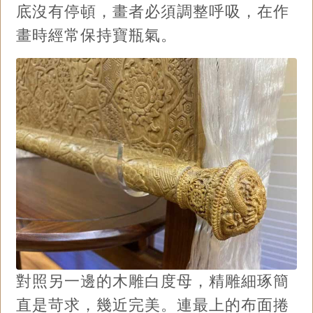
底沒有停頓，畫者必須調整呼吸，在作
畫時經常保持寶瓶氣。
對照另一邊的木雕白度母，精雕細琢簡
直是苛求，幾近完美。連最上的布面捲