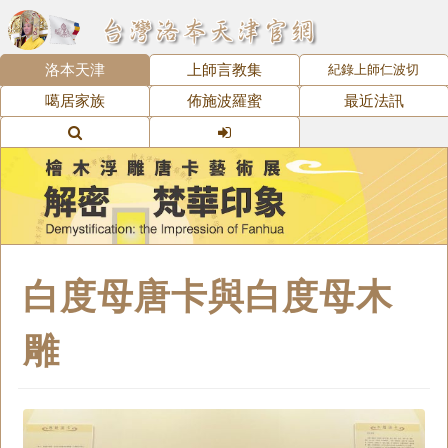
洛本天津
上師言教集
紀錄上師仁波切
噶居家族
佈施波羅蜜
最近法訊
白度母唐卡與白度母木
雕