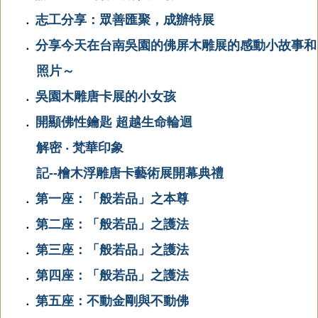
志工分享：眾善匯聚，成辦特展
．
分享今天在台南吳園的佛屏木雕展的感動小故事和
．
照片～
吳園木雕唐卡展的小女孩
．
開顯佛性鑰匙 超越生命輪迴
．
解密 ‧ 梵華印象
記--檜木浮雕唐卡藝術展開幕典禮
第一座：「般若品」之本尊
．
第二座：「般若品」之護法
．
第三座：「般若品」之護法
．
第四座：「般若品」之護法
．
第五座：不動金剛與不動佛
．