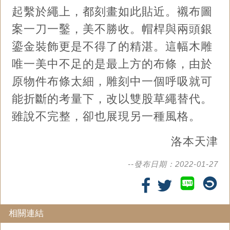
起繫於繩上，都刻畫如此貼近。襯布圖
案一刀一鑿，美不勝收。帽桿與兩頭銀
鎏金裝飾更是不得了的精湛。這幅木雕
唯一美中不足的是最上方的布條，由於
原物件布條太細，雕刻中一個呼吸就可
能折斷的考量下，改以雙股草繩替代。
雖說不完整，卻也展現另一種風格。
洛本天津
--發布日期：2022-01-27
LINE
相關連結