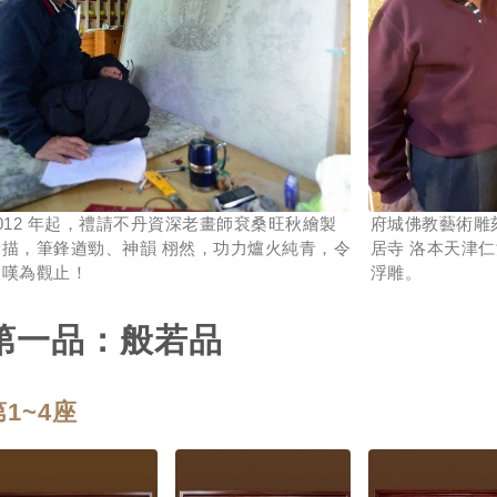
012 年起，禮請不丹資深老畫師袞桑旺秋繪製
府城佛教藝術雕
素描，筆鋒遒勁、神韻 栩然，功力爐火純青，令
居寺 洛本天津
人嘆為觀止！
浮雕。
第一品：般若品
第1~4座