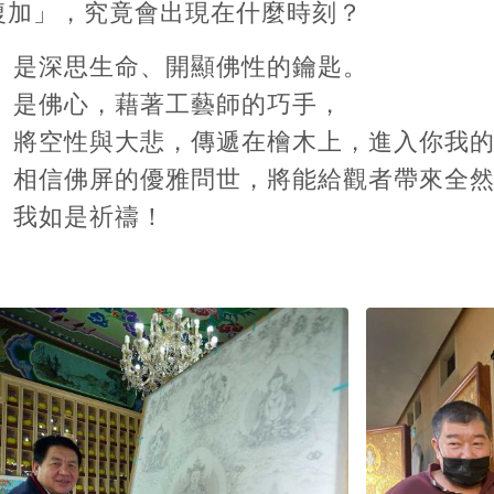
復加」，究竟會出現在什麼時刻？
是深思生命、開顯佛性的鑰匙。
是佛心，藉著工藝師的巧手，
將空性與大悲，傳遞在檜木上，進入你我的
相信佛屏的優雅問世，將能給觀者帶來全然
我如是祈禱！