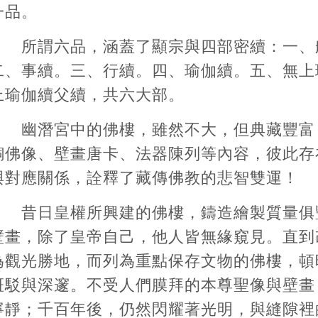
一品。
所謂六品，涵蓋了顯宗與四部密續：一、
二、事續。三、行續。四、瑜伽續。五、無上
上瑜伽續父續，共六大部。
幽潛宮中的佛樓，雖然不大，但典藏豐富
銅佛像、壁畫唐卡、法器陳列等內容，彼此存
與對應關係，詮釋了藏傳佛教的悲智雙運！
昔日皇權所興建的佛樓，鑄造繪製質量俱
壁畫，除了皇帝自己，他人皆無緣窺見。直到
為觀光勝地，而列為重點保存文物的佛樓，頓
斑駁與深邃。不受人們膜拜的本尊聖像與壁畫
寧靜；千百年後，仍然閃耀著光明，與縫隙裡