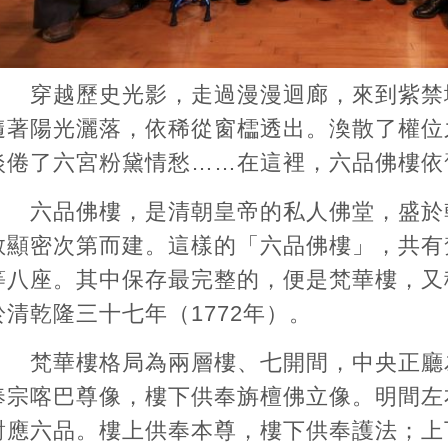
穿越歷史光影，走過漫漫迴廊，來到紫禁
隨著陽光灑落，依稀從窗櫺透出。渙散了權位
淡倦了六宮粉黛情愁……在這裡，六品佛樓依
六品佛樓，是清朝皇帝的私人佛堂，盛於
教顯密次第而建。這樣的「六品佛樓」，共有
等八座。其中保存最完整的，便是梵華樓，又
於清乾隆三十七年（1772年）。
梵華樓格局為兩層樓、七開間，中央正廳
奉宗喀巴尊像，樓下供奉旃檀佛立像。明間左
對應六品。樓上供奉本尊，樓下供奉護法；上