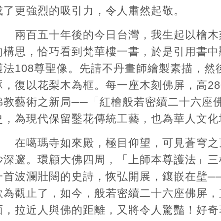
成了更強烈的吸引力，令人肅然起敬。
兩百五十年後的今日台灣，我生起以檜木
的構思，恰巧看到梵華樓一書，於是引用書中
護法108尊聖像。先請不丹畫師繪製素描，然
琢，復以花梨木為框。每一座木刻佛屏，高28
佛教藝術之新局──「紅檜般若密續二十六座
史，為現代保留鑿花傳統工藝，也為華人文化
在噶瑪寺如來殿，極目仰望，可見蒼穹之
妙深邃。環顧大佛四周，「上師本尊護法」三
一首波瀾壯闊的史詩，恢弘開展，鑲嵌在壁─
歎為觀止了，如今，般若密續二十六座佛屏，
面，拉近人與佛的距離，又將令人驚豔！好奇