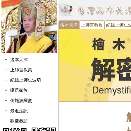
洛本天津
上師言教集
紀錄上師仁
洛本天津
上師言教集
紀錄上師仁波切
噶居家族
噶瑪寺執事會
佈施波羅蜜
噶瑪寺金剛護法會
最近法訊
台灣噶瑪噶居協進會
歡迎參訪