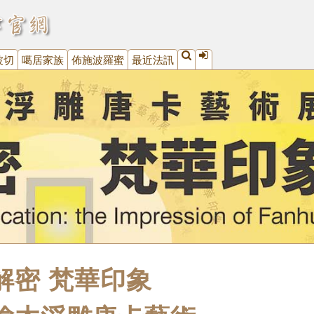
波切
噶居家族
佈施波羅蜜
最近法訊
解密 梵華印象