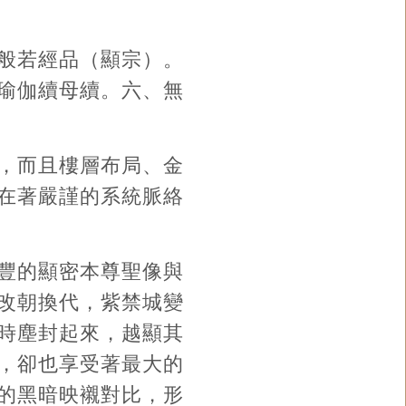
般若經品（顯宗）。
瑜伽續母續。六、無
，而且樓層布局、金
在著嚴謹的系統脈絡
豐的顯密本尊聖像與
改朝換代，紫禁城變
時塵封起來，越顯其
，卻也享受著最大的
的黑暗映襯對比，形