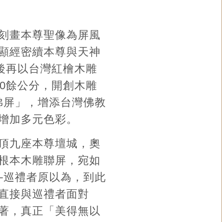
刻畫本尊聖像為屏風
顯經密續本尊與天神
後再以台灣紅檜木雕
0餘公分，開創木雕
佛屏」，增添台灣佛教
增加多元色彩。
頂九座本尊壇城，奧
根本木雕聯屏，宛如
─巡禮者原以為，到此
直接與巡禮者面對
著，真正「美得無以