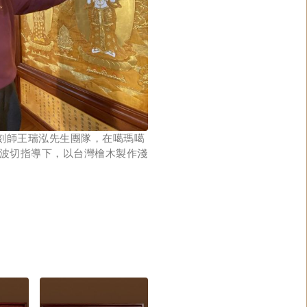
刻師王瑞泓先生團隊，在噶瑪噶
仁波切指導下，以台灣檜木製作淺