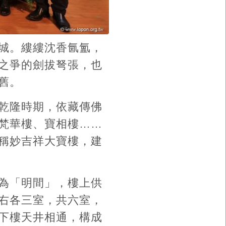
城。縷縷沈香氤氳，
之爭的劍拔弩張，也
舊。
乾隆時期，依藏傳佛
梵華樓、寶相樓……
稱妙吉祥大寶樓，建
為「明間」，樓上供
右各三室，共六室，
下樓天井相通，構成