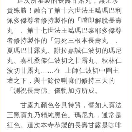
這次所恭製的長壽甘露丸，無比珍
貴殊勝！融合了第十六世法王噶瑪巴利
佩多傑尊者修持製作的「嚐即解脫長壽
丸」、第十七世法王噶瑪巴泰耶多傑尊
者修持製作的「無死三根本長壽丸」、
夏瑪巴甘露丸、謝拉嘉誠仁波切的瑪尼
丸、嘉札桑傑仁波切之甘露丸、秋林仁
波切甘露丸……在 上師仁波切中圍主
壇之下，與十餘位喇嘛們修持三天的
「測祝長壽佛」儀軌加持所成。
甘露丸顏色各具特質，譬如大寶法
王黑寶丸乃精純黑色。瑪尼丸，通常是
紅色。這次本寺恭製的長壽甘露是咖啡