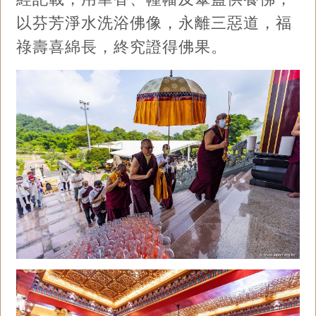
以芬芳淨水洗浴佛像，永離三惡道，福
祿壽喜綿長，終究證得佛果。