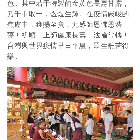
色。其中若干特製的金黃色長壽甘露，
乃千中取一，煜煜生輝。在疫情嚴峻的
焦慮中，獲賜至寶，尤感師恩佛恩浩
蕩！祈願 上師健康長壽，法輪常轉！
台灣與世界疫情早日平息，眾生離苦得
樂。