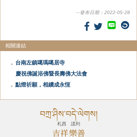
--發布日期：2022-05-28
LINE
相關連結
台南左鎮噶瑪噶居寺
．
慶祝佛誕浴佛暨長壽佛大法會
點燈祈願，相續成永恆
．
བཀྲ་ཤིས་བདེ་ལེགས།
札西 諜列
吉祥
樂善