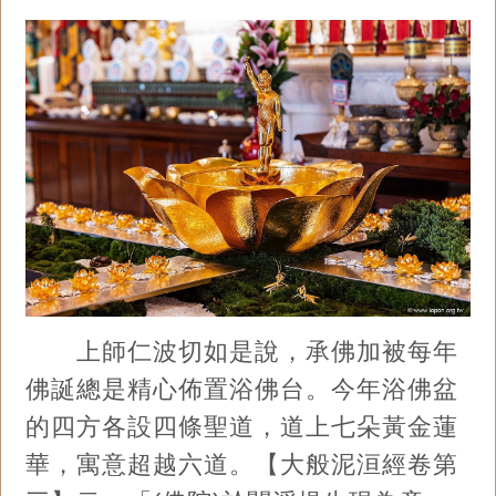
上師仁波切如是說，承佛加被每年
佛誕總是精心佈置浴佛台。今年浴佛盆
的四方各設四條聖道，道上七朵黃金蓮
華，寓意超越六道。【大般泥洹經卷第