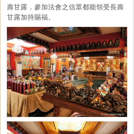
壽甘露，參加法會之信眾都能領受長壽
甘露加持賜福。