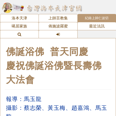
洛本天津
上師言教集
紀錄上師仁波切
噶居家族
佈施波羅蜜
最近法訊
佛誕浴佛 普天同慶
慶祝佛誕浴佛暨長壽佛
大法會
報導：馬玉龍
攝影：蔡志榮、黃玉梅、趙嘉鴻、馬玉