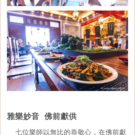
雅樂妙音 佛前獻供
七位樂師以無比的恭敬心，在佛前獻