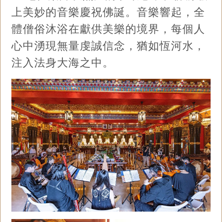
上美妙的音樂慶祝佛誕。音樂響起，全
體僧俗沐浴在獻供美樂的境界，每個人
心中湧現無量虔誠信念，猶如恆河水，
注入法身大海之中。