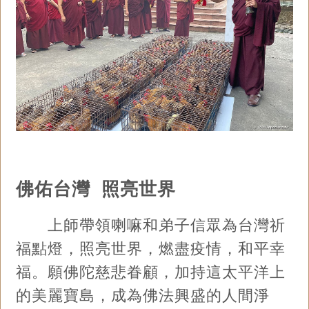
佛佑台灣 照亮世界
上師帶領喇嘛和弟子信眾為台灣祈
福點燈，照亮世界，燃盡疫情，和平幸
福。願佛陀慈悲眷顧，加持這太平洋上
的美麗寶島，成為佛法興盛的人間淨