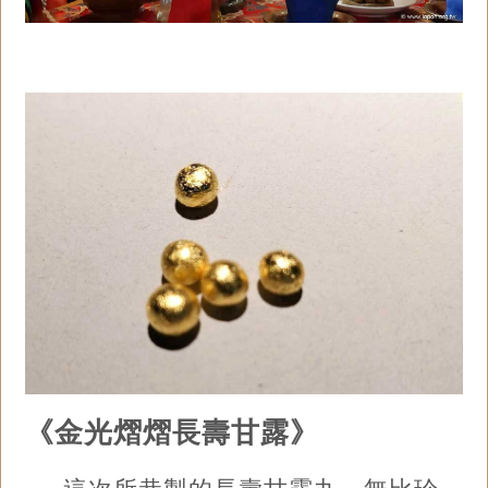
《金光熠熠長壽甘露》