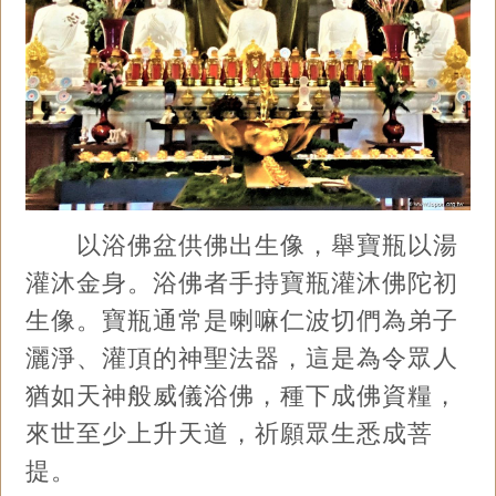
以浴佛盆供佛出生像，舉寶瓶以湯
灌沐金身。浴佛者手持寶瓶灌沐佛陀初
生像。寶瓶通常是喇嘛仁波切們為弟子
灑淨、灌頂的神聖法器，這是為令眾人
猶如天神般威儀浴佛，種下成佛資糧，
來世至少上升天道，祈願眾生悉成菩
提。