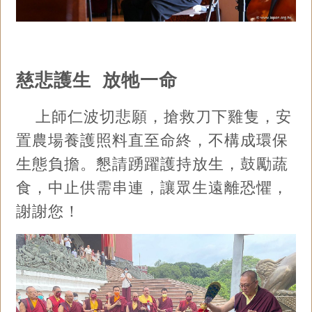
慈悲護生 放牠一命
上師仁波切悲願，搶救刀下雞隻，安
置農場養護照料直至命終，不構成環保
生態負擔。懇請踴躍護持放生，鼓勵蔬
食，中止供需串連，讓眾生遠離恐懼，
謝謝您！