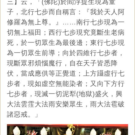
三】云，「(佛陀)於閻浮提生現為童
子，北行七步而自稱言：『我於天人阿
修羅為無上尊。』……南行七步現為一
切無上福田；西行七步現究竟斷生老病
死，於一切眾生為最後邊；東行七步現
為一切眾生前導；向於四維行七步者，
現斷眾邪煩惱魔行，自在天子皆悉降
伏，當成應供等正覺道；上方躡虛行七
步者，現如虛空無能染者；又向下方行
七步者，現滅一切泥犁(地獄)盛火，興
大法雲霔大法雨安樂眾生，雨大法雹破
諸惡戒。」