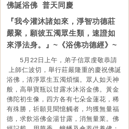
佛誕浴佛 普天同慶
『我今灌沐諸如來，淨智功德莊
嚴聚，願彼五濁眾生類，速證如
來淨法身。』~《浴佛功德經》~
5月22日上午，弟子信眾虔敬恭請
上師仁波切，舉行莊嚴隆重的慶祝佛誕
浴佛，清淨眾生五濁煩惱。眾人如天神
般，高舉寶瓶以甘露水沐浴金佛。黃金
佛陀初生像，四方各有七朵金蓮花，稀
有殊勝，祈願見聞憶觸者，均獲無量福
德，求飲浴佛金湯甘露，消無量業。佛
經記載，用華香、幢幡及傘蓋供養佛；