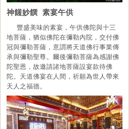
神饈妙饌 素宴午供
豐盛美味的素宴，午供佛陀與十三
地菩薩，猶似佛陀在彌勒內院，交付佛
冠與彌勒菩薩，意謂將天道佛行事業傳
承與彌勒聖尊。爾後彌勒菩薩為感謝佛
陀聖恩，故邀請諸地菩薩設宴款待佛
陀。天道佛宴在人間，祈願為世人帶來
天人之福德。