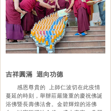
吉祥圓滿 迴向功德
感恩尊貴的 上師仁波切在此疫情
蔓延的時刻，舉辦莊嚴隆重的慶祝佛誕
浴佛暨長壽佛法會。金碧輝煌的浴佛