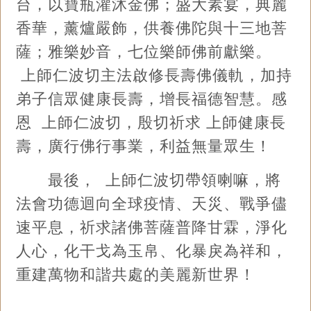
台，以寶瓶灌沐金佛；盛大素宴，典麗
香華，薰爐嚴飾，供養佛陀與十三地菩
薩；雅樂妙音，七位樂師佛前獻樂。
上師仁波切主法啟修長壽佛儀軌，加持
弟子信眾健康長壽，增長福德智慧。感
恩 上師仁波切，殷切祈求 上師健康長
壽，廣行佛行事業，利益無量眾生！
最後， 上師仁波切帶領喇嘛，將
法會功德迴向全球疫情、天災、戰爭儘
速平息，祈求諸佛菩薩普降甘霖，淨化
人心，化干戈為玉帛、化暴戾為祥和，
重建萬物和諧共處的美麗新世界！