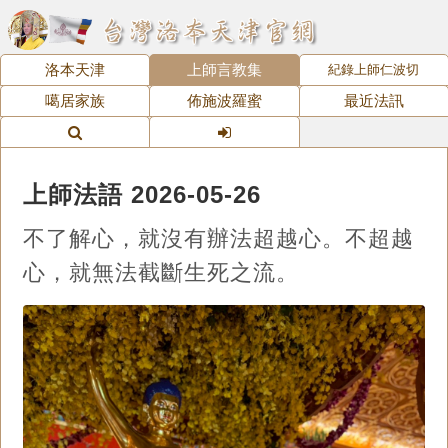
洛本天津
上師言教集
紀錄上師仁波切
噶居家族
佈施波羅蜜
最近法訊
上師法語 2026-05-26
不了解心，就沒有辦法超越心。不超越
心，就無法截斷生死之流。