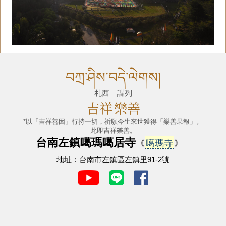
བཀྲ་ཤིས་བདེ་ལེགས།
札西 諜列
吉祥
樂善
*以「吉祥善因」行持一切，祈願今生來世獲得「樂善果報」。
此即吉祥樂善。
台南左鎮噶瑪噶居寺
《
噶瑪寺
》
地址：台南市左鎮區左鎮里91-2號