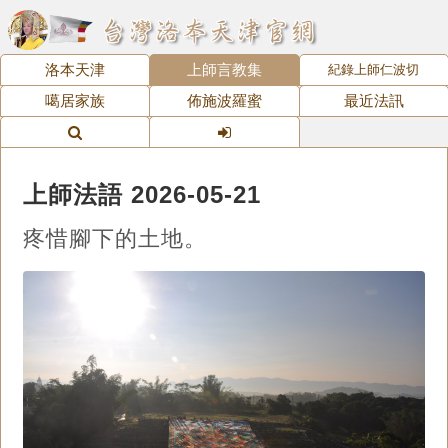
洛本天津
上師言教集
紀錄上師仁波切
噶居家族
佈施波羅蜜
最近法訊
上師法語 2026-05-21
疼惜腳下的土地。