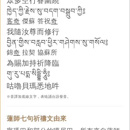
眾多空行眷圍繞
ཁྱེད་ཀྱི་རྗེས་སུ་བདག་བསྒྲུབ་ཀྱི༔
客
奇
傑蘇 答祝
奇
我隨汝尊而修行
བྱིན་གྱིས་བརླབ་ཕྱིར་གཤེགས་སུ་གསོལ༔
錦
奇
拉契 協蘇所
為賜加持祈降臨
གུ་རུ་པདྨ་སིདྡྷི་ཧཱུྃ༔
咕嚕貝瑪悉地吽
※音譯加底線文字，表唸誦台語發音。
蓮師七句祈禱文由來