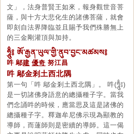
文」，法身普賢王如來，報身觀世音菩
薩，與十方大悲化生的諸佛菩薩，就會
即刻自法界降臨並且賜予我們殊勝無上
的三金剛灌頂與加持。
ཧཱུྃ༔ ཨོ་རྒྱན་ཡུལ་གྱི་ནུབ་བྱང་མཚམས༔
吽 鄔
建
優
奇
努江昌
吽 鄔金剎土西北隅
第一句「吽 鄔金剎土西北隅」。 吽(ཧཱུྃ༔)
是一切諸佛身語意的總攝種子字。當我
們念誦吽的時候，應當思及這是諸佛的
總攝種子字。釋迦牟尼佛示現為顯教的
導師，而蓮師則是密續的導師。這一偈