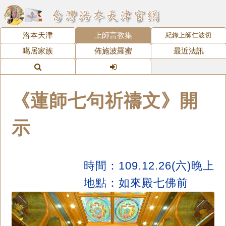
洛本天津
上師言教集
紀錄上師仁波切
噶居家族
佈施波羅蜜
最近法訊
《蓮師七句祈禱文》開
示
時間：109.12.26(六)晚上
地點：如來殿七佛前