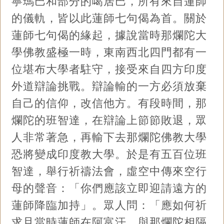
寧瑪巴和部分的噶居巴，所有來自蓮師
的儀軌，皆以此蓮師七句偈為首。關於
蓮師七句偈的緣起，據說當時那爛陀大
學佛教盛極一時，東南西北四門都有一
位堪布大學者駐守，接受來自四方印度
外道辯論挑戰。辯論輸的一方必須放棄
自己的信仰，改信他方。有段時間，那
爛陀的班智達，在辯論上節節敗退，眾
人非常著急，再輸下去那爛陀佛教大學
恐將變成印度教大學。於是有五百位班
智達，舉行祈禱法會，虛空中傳來空行
母的聲音：「你們應該立即迎請遠方的
蓮師降臨加持」。眾人問：「應如何祈
求且當時蓮師在阿富汗，與那爛陀相隔