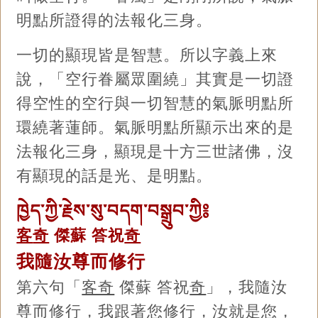
明點所證得的法報化三身。
一切的顯現皆是智慧。所以字義上來
說，「空行眷屬眾圍繞」其實是一切證
得空性的空行與一切智慧的氣脈明點所
環繞著蓮師。氣脈明點所顯示出來的是
法報化三身，顯現是十方三世諸佛，沒
有顯現的話是光、是明點。
ཁྱེད་ཀྱི་རྗེས་སུ་བདག་བསྒྲུབ་ཀྱི༔
客
奇
傑蘇 答祝
奇
我隨汝尊而修行
第六句「
客奇
傑蘇 答祝
奇
」，我隨汝
尊而修行，我跟著您修行，汝就是您，