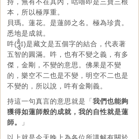
持，無有不在其內，咕嚕即是三寶三根
本，所以極厚重。
貝瑪。蓮花。是蓮師之名。極為珍貴。
悉地是成就。
吽(ཧཱུྃ༔)是藏文是五個字的結合，代表著
五智的圓滿。吽，也有不變之義，有多
傑，金剛，不變的意思。佛果是不變
的，樂空不二也是不變，明空不二也是
不變的，所以說，吽有金剛義。
持這一句真言的意思就是「
我們也能夠
獲得如蓮師般的成就，我的自性就是蓮
師。
」
以上就是今天晚上為各位所講解有關於