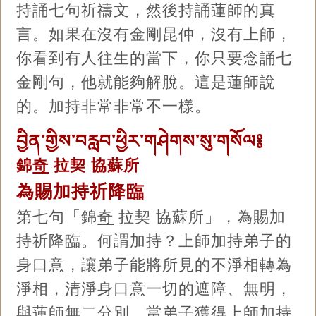
持誦七句祈禱文，然後持誦蓮師的真
言。如果在沒有金剛昆仲，沒有上師，
你看到有人往生的當下，你只要念誦七
金剛句，他就能夠解脫。這是蓮師說
的。加持非常非常不一樣。
བྱིན་གྱིས་བརླབ་ཕྱིར་གཤེགས་སུ་གསོལ༔
錦
奇
拉契 協蘇所
為賜加持祈降臨
第七句「錦
奇
拉契 協蘇所」，為賜加
持祈降臨。何謂加持？上師加持弟子的
身口意，讓弟子能將所見的不淨相轉為
淨相，清淨身口意一切的遮障、無明，
與蓮師無二分別。當弟子獲得上師加持