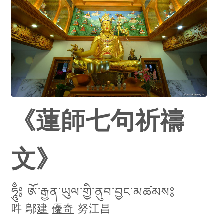
《蓮師七句祈禱
文》
ཧཱུྃ༔ ཨོ་རྒྱན་ཡུལ་གྱི་ནུབ་བྱང་མཚམས༔
吽 鄔
建
優
奇
努江昌