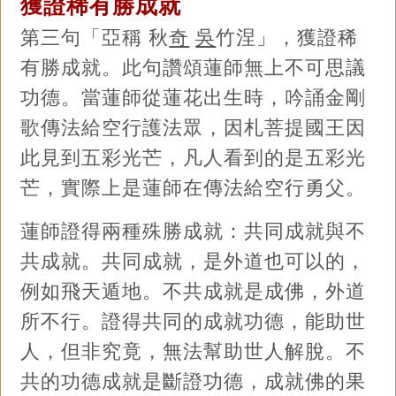
獲證稀有勝成就
第三句「亞稱 秋
奇
吳
竹涅」，獲證稀
有勝成就。此句讚頌蓮師無上不可思議
功德。當蓮師從蓮花出生時，吟誦金剛
歌傳法給空行護法眾，因札菩提國王因
此見到五彩光芒，凡人看到的是五彩光
芒，實際上是蓮師在傳法給空行勇父。
蓮師證得兩種殊勝成就：共同成就與不
共成就。共同成就，是外道也可以的，
例如飛天遁地。不共成就是成佛，外道
所不行。證得共同的成就功德，能助世
人，但非究竟，無法幫助世人解脫。不
共的功德成就是斷證功德，成就佛的果