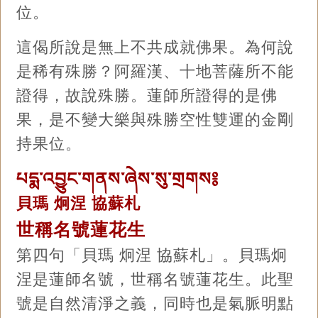
位。
這偈所說是無上不共成就佛果。為何說
是稀有殊勝？阿羅漢、十地菩薩所不能
證得，故說殊勝。蓮師所證得的是佛
果，是不變大樂與殊勝空性雙運的金剛
持果位。
པདྨ་འབྱུང་གནས་ཞེས་སུ་གྲགས༔
貝瑪 炯涅 協蘇札
世稱名號蓮花生
第四句「貝瑪 炯涅 協蘇札」。貝瑪炯
涅是蓮師名號，世稱名號蓮花生。此聖
號是自然清淨之義，同時也是氣脈明點