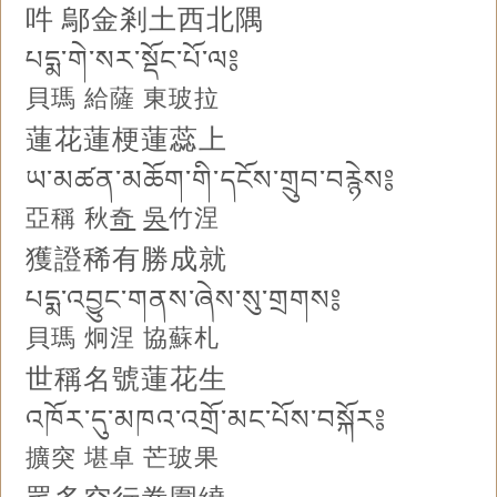
吽 鄔金剎土西北隅
པདྨ་གེ་སར་སྡོང་པོ་ལ༔
貝瑪 給薩 東玻拉
蓮花蓮梗蓮蕊上
ཡ་མཚན་མཆོག་གི་དངོས་གྲུབ་བརྙེས༔
亞稱 秋
奇
吳
竹涅
獲證稀有勝成就
པདྨ་འབྱུང་གནས་ཞེས་སུ་གྲགས༔
貝瑪 炯涅 協蘇札
世稱名號蓮花生
འཁོར་དུ་མཁའ་འགྲོ་མང་པོས་བསྐོར༔
擴突 堪卓 芒玻果