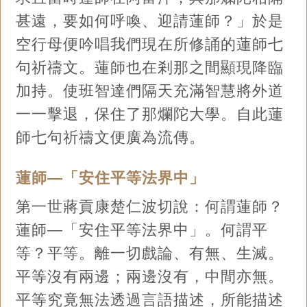
甚遠，要如何呼喚、迎請蓮師？」於是
空行母便吟唱我們現在所修誦的蓮師七
句祈禱文。蓮師也在剎那之間顯現降臨
加持。使班智達們隔天充滿智慧將外道
一一擊退，保住了那爛陀大學。自此蓮
師七句祈禱文便廣為流傳。
蓮師—「安住平等法界中」
第一世蔣貢康楚仁波切說：何謂蓮師？
蓮師—「安住平等法界中」。何謂平
等？平等。離一切戲論、有無、生滅。
平等沒有兩邊；兩邊沒有，中間亦無。
平等究竟無法透過言語描述，所能描述