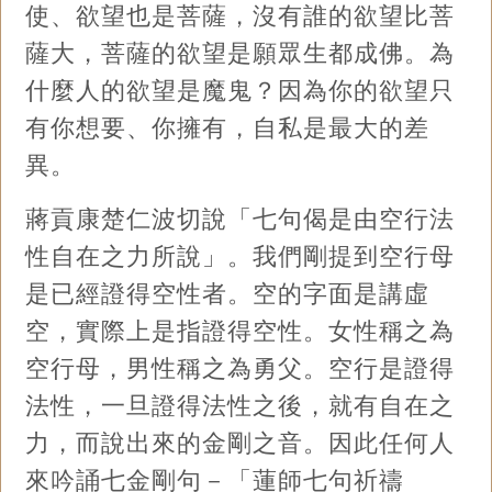
使、欲望也是菩薩，沒有誰的欲望比菩
薩大，菩薩的欲望是願眾生都成佛。為
什麼人的欲望是魔鬼？因為你的欲望只
有你想要、你擁有，自私是最大的差
異。
蔣貢康楚仁波切說「七句偈是由空行法
性自在之力所說」。我們剛提到空行母
是已經證得空性者。空的字面是講虛
空，實際上是指證得空性。女性稱之為
空行母，男性稱之為勇父。空行是證得
法性，一旦證得法性之後，就有自在之
力，而說出來的金剛之音。因此任何人
來吟誦七金剛句－「蓮師七句祈禱