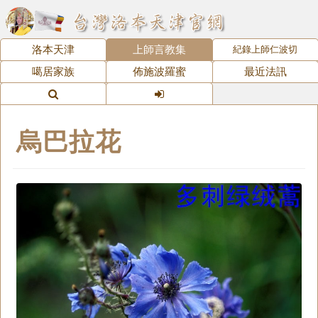
洛本天津
上師言教集
紀錄上師仁波切
噶居家族
佈施波羅蜜
最近法訊
烏巴拉花