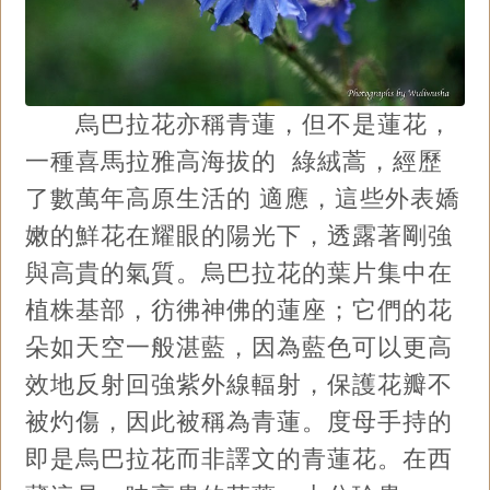
烏巴拉花亦稱青蓮，但不是蓮花，
一種喜馬拉雅高海拔的 綠絨蒿，經歷
了數萬年高原生活的 適應，這些外表嬌
嫩的鮮花在耀眼的陽光下，透露著剛強
與高貴的氣質。烏巴拉花的葉片集中在
植株基部，彷彿神佛的蓮座；它們的花
朵如天空一般湛藍，因為藍色可以更高
效地反射回強紫外線輻射，保護花瓣不
被灼傷，因此被稱為青蓮。度母手持的
即是烏巴拉花而非譯文的青蓮花。在西