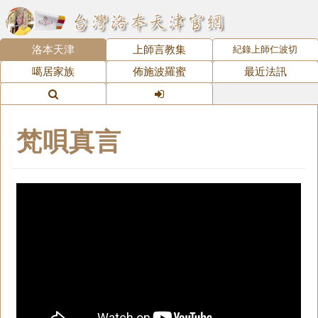
洛本天津
上師言教集
紀錄上師仁波切
噶居家族
佈施波羅蜜
最近法訊
梵唄真言