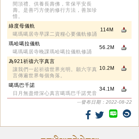
間頂禮、供養長壽佛，常保平安長
壽。是善巧方便的修行方法，善加珍
惜。
綠度母儀軌
114M
噶瑪噶居寺早課二資糧心要儀軌修誦
瑪哈噶拉儀軌
56.2M
噶瑪噶居寺晚課瑪哈噶拉儀軌修誦
為921祈禱六字真言
10.2M
讓我們一起祈禱世界光明。願六字真
言傳遍世界每個角落。
噶瑪巴千諾
34.1M
日月無盡燈深心真言噶瑪巴千諾梵音
--發布日期：2022-08-22
LINE