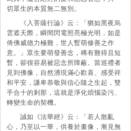
切眾生的本質無二無別。
《入菩薩行論》云：「猶如黑夜烏
雲遮天際，瞬間閃電照亮極光明，如是
倚佛威德力極難，世人暫萌修善之作
意。」眾生要萌發善念，稀有難得且短
暫，卻很容易被惡念所障蔽。當巡禮者
見到佛像，自然湧現滿心歡喜、感受祥
和平安，謙卑恭敬與信心隨之生起，雙
手合十的剎那，這就是淨化煩惱染污、
轉變生命的契機。
誠如《法華經》云：「若人散亂
心，乃至以一華，供養於畫像，漸見無