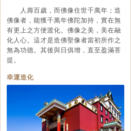
人壽百歲，而佛像住世千萬年；造
佛像者，能獲千萬年佛陀加持，實在無
有更上之方便渡化。佛像之美，美在融
化人心。這才是造佛聖像者當初所作之
無為功德。其後與日俱增，直至盈滿菩
提。
幸運造化