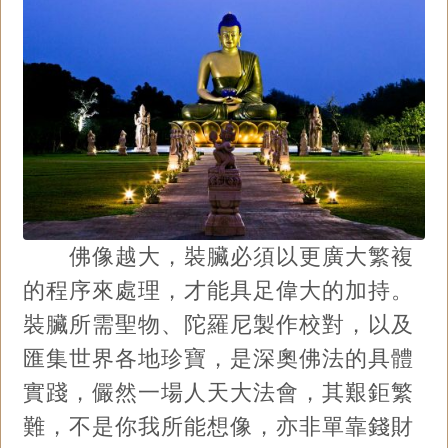
佛像越大，裝臟必須以更廣大繁複
的程序來處理，才能具足偉大的加持。
裝臟所需聖物、陀羅尼製作校對，以及
匯集世界各地珍寶，是深奧佛法的具體
實踐，儼然一場人天大法會，其艱鉅繁
難，不是你我所能想像，亦非單靠錢財