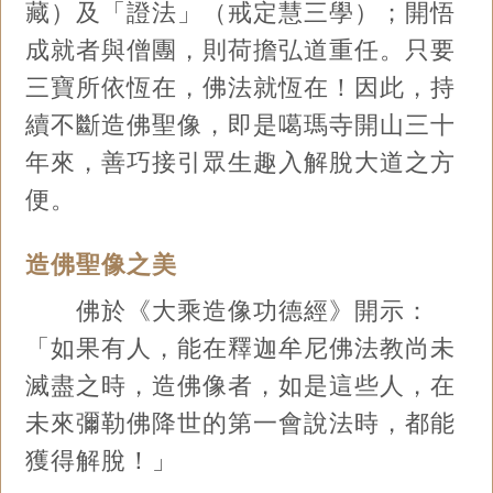
藏）及「證法」（戒定慧三學）；開悟
成就者與僧團，則荷擔弘道重任。只要
三寶所依恆在，佛法就恆在！因此，持
續不斷造佛聖像，即是噶瑪寺開山三十
年來，善巧接引眾生趣入解脫大道之方
便。
造佛聖像之美
佛於《大乘造像功德經》開示：
「如果有人，能在釋迦牟尼佛法教尚未
滅盡之時，造佛像者，如是這些人，在
未來彌勒佛降世的第一會說法時，都能
獲得解脫！」