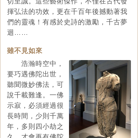
切至誠。這些藝術傑作，不僅在古代發
揮弘法的功效，更在千百年後撼動著我
們的靈魂！有感於史詩的激勵，千古夢
迴……
雖不見如來
浩瀚時空中，
要巧遇佛陀出世，
聽聞微妙佛法，可
說千載難逢。一佛
示寂，必須經過很
長時間，少則千萬
年，多則四小劫之
久，才會再有佛陀