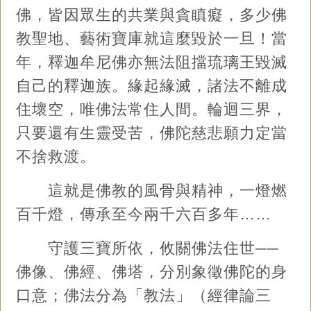
佛，皆因眾生的共業與貪瞋癡，多少佛
教聖地、藝術寶庫就這麼毀於一旦！當
年，釋迦牟尼佛亦無法阻擋琉璃王毀滅
自己的釋迦族。緣起緣滅，諸法不離成
住壞空，唯佛法常住人間。輪迴三界，
只要還有生靈受苦，佛陀慈悲願力定當
不捨救渡。
這就是佛教的風骨與精神，一燈燃
百千燈，傳承至今兩千六百多年……
守護三寶所依，攸關佛法住世──
佛像、佛經、佛塔，分別象徵佛陀的身
口意；佛法分為「教法」（經律論三