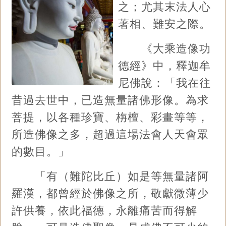
之；尤其末法人心
著相、難安之際。
《大乘造像功
德經》中，釋迦牟
尼佛說：「我在往
昔過去世中，已造無量諸佛形像。為求
菩提，以各種珍寶、栴檀、彩畫等等，
所造佛像之多，超過這場法會人天會眾
的數目。」
「有（難陀比丘）如是等無量諸阿
羅漢，都曾經於佛像之所，敬獻微薄少
許供養，依此福德，永離痛苦而得解