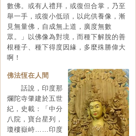
數佛。或有人禮拜，或復但合掌，乃至
舉一手，或復小低頭，以此供養像，漸
見無量佛，自成無上道，廣度無數
眾。」以佛像為對境，而種下解脫的善
根種子、種下得度因緣，多麼殊勝偉大
啊！
佛法恆在人間
話說，印度那
爛陀寺肇建於五世
紀，史載：「中分
八院，寶台星列，
瓊樓嶽峙……印度