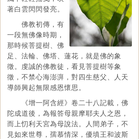
著白雲閃閃發亮。
佛教初傳，有
一段無佛像時期，
那時候菩提樹、佛
足、法輪、佛塔、蓮花，就是佛的象
徵。虔誠的佛教徒，看見菩提樹等象
徵，不禁心海澎湃，對四生慈父、人天
導師興起無限感恩懷思。
《增一阿含經》卷二十八記載，佛
陀成道後，為報答母親摩耶夫人之恩，
而上忉利天宮為母說法。人間弟子，不
見如來世尊，孺慕情深，優填王和波斯