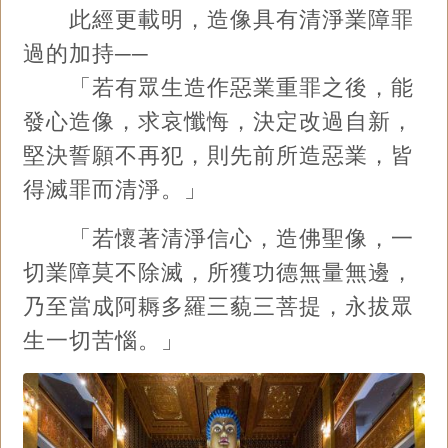
此經更載明，造像具有清淨業障罪
過的加持──
「若有眾生造作惡業重罪之後，能
發心造像，求哀懺悔，決定改過自新，
堅決誓願不再犯，則先前所造惡業，皆
得滅罪而清淨。」
「若懷著清淨信心，造佛聖像，一
切業障莫不除滅，所獲功德無量無邊，
乃至當成阿耨多羅三藐三菩提，永拔眾
生一切苦惱。」