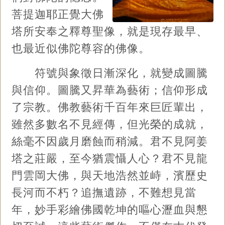
菩提迦耶正覺大佛
塔所安奉之釋尊聖像，就是現存最早、
也最近似佛陀尊容的佛像。
符號與象徵日漸深化，就變成圖騰
與信仰。圖騰又昇華為藝術；信仰形成
了宗教。佛教藝術千百年來巨匠輩出，
雖然多數名不見經傳，但光榮的成就，
絲毫不因歲月磨蝕而稍減。君不見阿姜
塔之莊嚴，至今猶震懾人心？君不見龍
門雲岡大佛，與天地浩然並峙，濱歷史
長河而不朽？追撫遺跡，不難想見當
年，妙手彩繪佛國乾坤的嘔心瀝血與懇