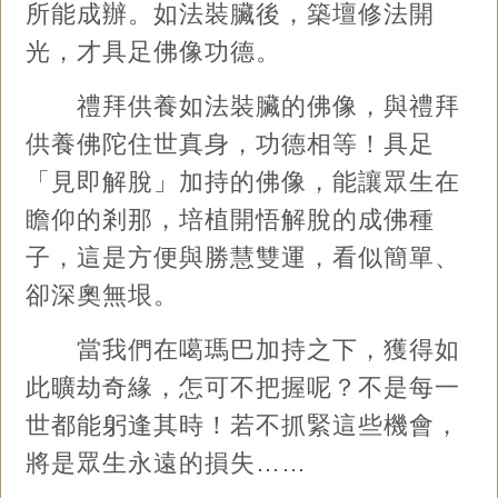
所能成辦。如法裝臟後，築壇修法開
光，才具足佛像功德。
禮拜供養如法裝臟的佛像，與禮拜
供養佛陀住世真身，功德相等！具足
「見即解脫」加持的佛像，能讓眾生在
瞻仰的剎那，培植開悟解脫的成佛種
子，這是方便與勝慧雙運，看似簡單、
卻深奧無垠。
當我們在噶瑪巴加持之下，獲得如
此曠劫奇緣，怎可不把握呢？不是每一
世都能躬逢其時！若不抓緊這些機會，
將是眾生永遠的損失……