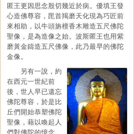
匿王更因思念殷切幾近於病。優填王發
心造佛尊容，毘首羯磨天化現為巧匠前
來相助，以牛頭旃檀香木雕造五尺佛陀
聖像，是為造像之始。波斯匿王也用紫
磨黃金鑄造五尺佛像，此乃最早的佛陀
金像。
另有一說，約
在西元一世紀前
後，世人早已遺忘
佛陀尊容，於是比
丘們開始恭塑佛陀
聖像，藉以喚起人
們對佛陀的憶念。