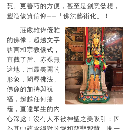
慧、更善巧的方便，甚至是創意發想，
塑造優質信仰──「佛法藝術化」！
莊嚴雄偉優雅
的佛像，超越文字
語言和宗教儀式，
直截了當、赤裸無
遮地，用最美麗的
形象，闡釋佛法。
佛像的加持與祝
福，超越任何藩
籬，直達眾生的內
心深處！沒有人不被神聖之美吸引；因
為其中蘊含絕對的愛和慈悲智慧，與一