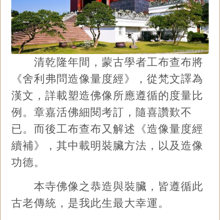
清乾隆年間，蒙古學者工布查布將
《舍利弗問造像量度經》，從梵文譯為
漢文，詳載塑造佛像所應遵循的度量比
例。章嘉活佛細閱考訂，隨喜讚歎不
已。而後工布查布又解述《造像量度經
續補》，其中載明裝臟方法，以及造像
功德。
本寺佛像之恭造與裝臟，皆遵循此
古老傳統，是我此生最大幸運。