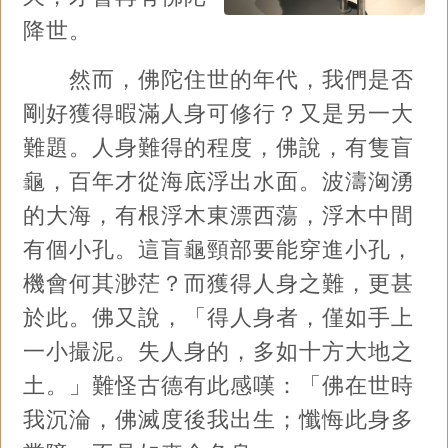
降世。
然而，佛陀住世的年代，我們是否
剛好獲得暇滿人身可修行？又是另一大
難題。人身難得的程度，佛說，有隻盲
龜，百年才從海底浮出水面。波濤洶湧
的大海，有根浮木東漂西蕩，浮木中間
有個小孔。這盲龜頸部要能穿進小孔，
機會何其渺茫？而獲得人身之難，更甚
於此。佛又說，「得人身者，僅如手上
一小撮泥。失人身的，多如十方大地之
土。」難怪古德有此感嘆：「佛在世時
我沉淪，佛滅度後我出生；懺悔此身多