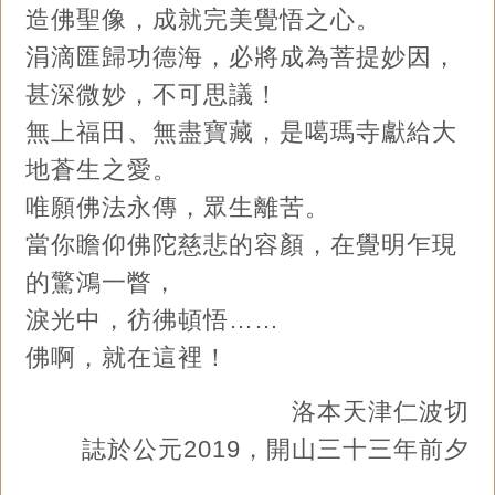
造佛聖像，成就完美覺悟之心。
涓滴匯歸功德海，必將成為菩提妙因，
甚深微妙，不可思議！
無上福田、無盡寶藏，是噶瑪寺獻給大
地蒼生之愛。
唯願佛法永傳，眾生離苦。
當你瞻仰佛陀慈悲的容顏，在覺明乍現
的驚鴻一瞥，
淚光中，彷彿頓悟……
佛啊，就在這裡！
洛本天津仁波切
誌於公元2019，開山三十三年前夕