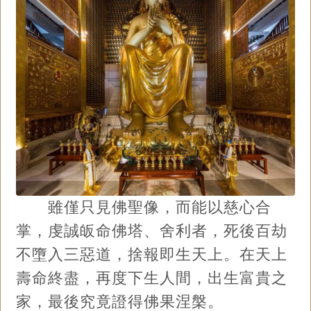
雖僅只見佛聖像，而能以慈心合
掌，虔誠皈命佛塔、舍利者，死後百劫
不墮入三惡道，捨報即生天上。在天上
壽命終盡，再度下生人間，出生富貴之
家，最後究竟證得佛果涅槃。