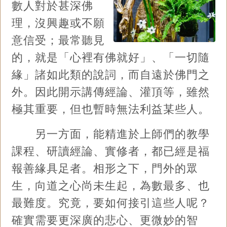
數人對於甚深佛
理，沒興趣或不願
意信受；最常聽見
的，就是「心裡有佛就好」、「一切隨
緣」諸如此類的說詞，而自遠於佛門之
外。因此開示講傳經論、灌頂等，雖然
極其重要，但也暫時無法利益某些人。
另一方面，能精進於上師們的教學
課程、研讀經論、實修者，都已經是福
報善緣具足者。相形之下，門外的眾
生，向道之心尚未生起，為數最多、也
最難度。究竟，要如何接引這些人呢？
確實需要更深廣的悲心、更微妙的智