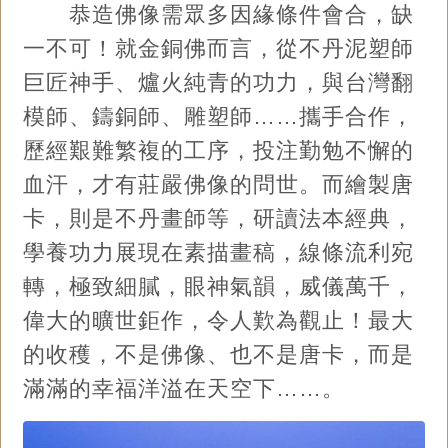
恭造佛像需眾多因緣條件會合，缺
一不可！就金銅佛而言，從不丹泥塑師
巨匠神手、爐火純青的功力，與台灣翻
模師、鑄銅師、雕塑師……攜手合作，
歷經艱難繁複的工序，投注勤勉不懈的
血汗，才有莊嚴佛像的問世。而繪製唐
卡，則是不丹畫師等，研讀法本經典，
學養功力展現在素描畫稿，線條流利宛
轉，極致細膩，眼神氣韻，威儀萬千，
偉大的曠世鉅作，令人歎為觀止！最大
的收穫，不是佛像、也不是唐卡，而是
滿滿的幸福洋溢在天空下……。