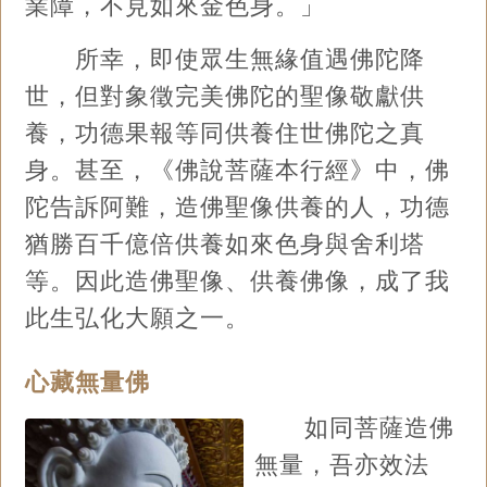
業障，不見如來金色身。」
所幸，即使眾生無緣值遇佛陀降
世，但對象徵完美佛陀的聖像敬獻供
養，功德果報等同供養住世佛陀之真
身。甚至，《佛說菩薩本行經》中，佛
陀告訴阿難，造佛聖像供養的人，功德
猶勝百千億倍供養如來色身與舍利塔
等。因此造佛聖像、供養佛像，成了我
此生弘化大願之一。
心藏無量佛
如同菩薩造佛
無量，吾亦效法