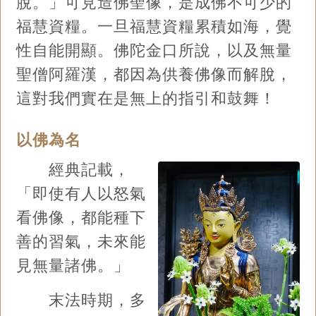
脫。」可見造佛聖像，是成佛不可少的
福慧資糧。一旦福慧資糧累積如海，覺
性自能開顯。佛陀金口所說，以及無量
聖僧阿羅漢，都因為供養佛像而解脫，
這對我們實在是無上的指引和鼓舞！
以佛為名
經典記載，
「即使有人以怒氣
看佛像，都能種下
善的習氣，未來能
見無量諸佛。」
末法時期，多