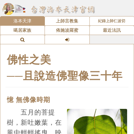
洛本天津
上師言教集
紀錄上師仁波切
噶居家族
佈施波羅蜜
最近法訊
佛性之美
──且說造佛聖像三十年
憶 無佛像時期
五月的菩提
樹，新吐嫩葉，在
風中輕輕搖曳，映