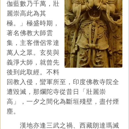
伽藍數乃千萬，壯
麗崇高此為其
極。」極盛時期，
著名佛教大師雲
集，主客僧侶常達
萬人之眾。玄奘與
義淨大師，就曾先
後到此取經。不料
回教入侵，蠻軍所至，印度佛教寺院全
遭毀滅，那爛陀寺從昔日「壯麗崇
高」，一夕之間化為斷垣殘壁，盡付煙
塵。
漢地亦逢三武之禍、西藏朗達瑪滅