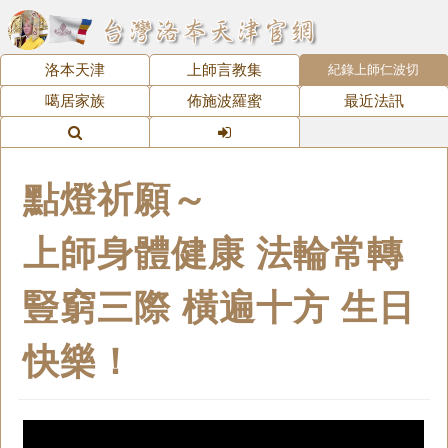
洛本天津
上師言教集
紀錄上師仁波切
噶居家族
佈施波羅蜜
最近法訊
點燈祈願～
上師身體健康 法輪常轉
豎窮三際 橫遍十方 生日
快樂！