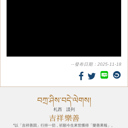
--發布日期：2025-11-18
LINE
བཀྲ་ཤིས་བདེ་ལེགས།
札西 諜列
吉祥
樂善
*以「吉祥善因」行持一切，祈願今生來世獲得「樂善果報」。