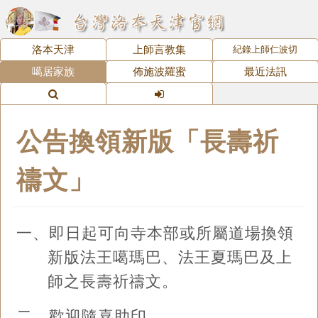
洛本天津
上師言教集
紀錄上師仁波切
噶居家族
佈施波羅蜜
最近法訊
公告換領新版「長壽祈
禱文」
一、即日起可向寺本部或所屬道場換領
新版法王噶瑪巴、法王夏瑪巴及上
師之長壽祈禱文。
二、歡迎隨喜助印。