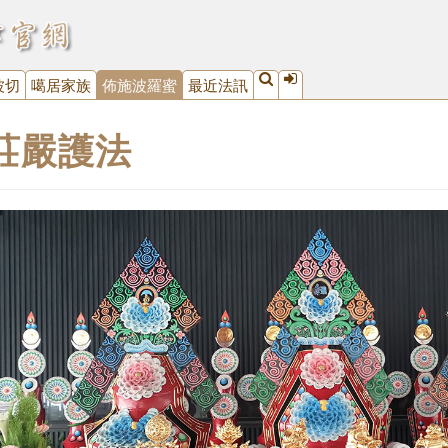
波切
噶居家族
佈施波羅蜜
最近法訊
莊嚴護法