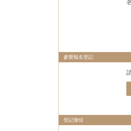
參贊報名登記
登記徵信