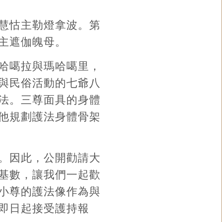
慧怙主勒燈拿波。第
主遮伽魄母。
哈噶拉與瑪哈噶里，
與民俗活動的七爺八
法。三尊面具的身體
他規劃護法身體骨架
。因此，公開勸請大
基數，讓我們一起歡
小尊的護法像作為與
即日起接受護持報