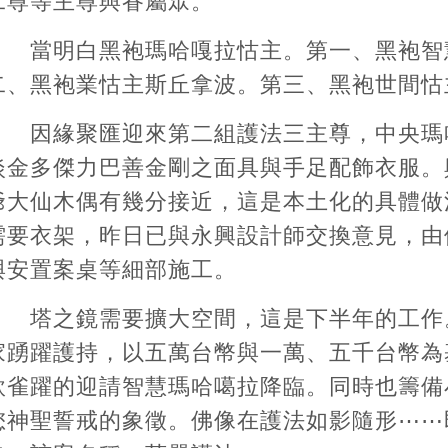
二尊等主尊與眷屬眾。
當明白黑袍瑪哈嘎拉怙主。第一、黑袍智
二、黑袍業怙主斯丘拿波。第三、黑袍世間怙
因緣聚匯迎來第二組護法三主尊，中央瑪
淡金多傑力巴善金剛之面具與手足配飾衣服。
爺大仙木偶有幾分接近，這是本土化的具體做
需要衣架，昨日已與永興設計師交換意見，由
與安置案桌等細部施工。
塔之鏡需要擴大空間，這是下半年的工作
家踴躍護持，以五萬台幣與一萬、五千台幣為
欣雀躍的迎請智慧瑪哈噶拉降臨。同時也籌備
您神聖誓戒的象徵。佛像在護法如影隨形⋯⋯