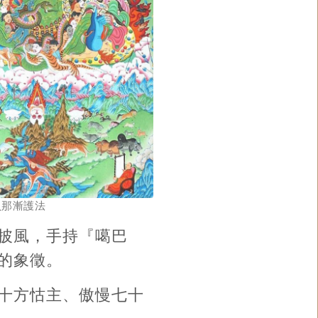
貝那漸護法
披風，手持『噶巴
的象徵。
十方怙主、傲慢七十