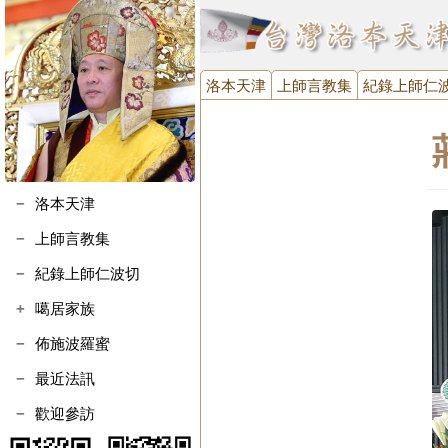
洛本天津
上師言教集
紀錄上師仁
洛本天津
上師言教集
紀錄上師仁波切
噶居家族
噶瑪寺執事會
佈施波羅蜜
噶瑪寺金剛護法會
最近法訊
台灣噶瑪噶居協進會
歡迎參訪