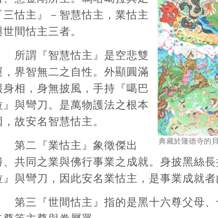
『三怙主』－智慧怙主，業怙主
與世間怙主三者。
所謂『智慧怙主』是空悲雙
運，界智無二之自性。外顯圓滿
報身相，身無披風，手持『噶巴
拉』與彎刀。是萬物護法之根本
因，故安名智慧怙主。
典藏於隆德寺的
第二『業怙主』象徵傑出
勝、共同之業與佛行事業之成就。身披黑絲長
拉』與彎刀，因此安名業怙主，是事業成就者
第三『世間怙主』指的是黑十六尊父母、