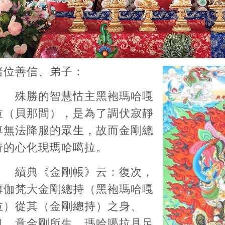
諸位善信、弟子：
殊勝的智慧怙主黑袍瑪哈嘎
拉（貝那間），是為了調伏寂靜
尊無法降服的眾生，故而金剛總
持的心化現瑪哈噶拉。
續典《金剛帳》云：復次，
薄伽梵大金剛總持（黑袍瑪哈嘎
拉）從其（金剛總持）之身、
口、意金剛所生。瑪哈噶拉具足