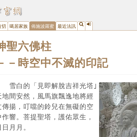
波切
噶居家族
佈施波羅蜜
最近法訊
神聖六佛柱
－－時空中不滅的印記
雪白的「見即解脫吉祥光塔｣
天地間安然，風馬旗飄逸地將經
文傳揚，叮噹的鈴兒在無礙的空
中作響。菩提聖塔，護佑眾生，
日日月月。