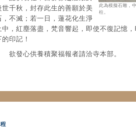
此為模擬石雕，
後世千秋，封存此生的善願於美
柱。
石，不滅；若一日，蓮花化生淨
土中，紅塵落盡，梵音響起，即使不復記憶，
下的印記！
欲發心供養積聚福報者請洽寺本部。
工程