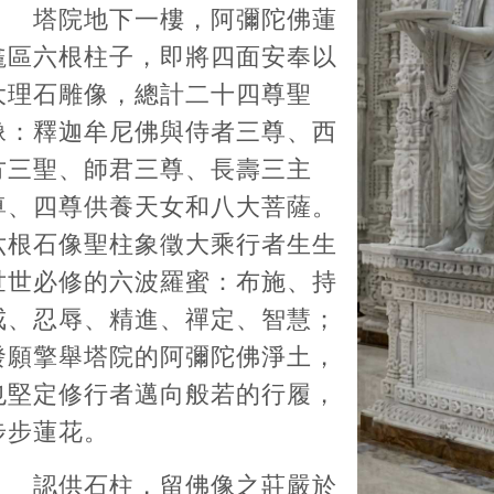
塔院地下一樓，阿彌陀佛蓮
龕區六根柱子，即將四面安奉以
大理石雕像，總計二十四尊聖
像：釋迦牟尼佛與侍者三尊、西
方三聖、師君三尊、長壽三主
尊、四尊供養天女和八大菩薩。
六根石像聖柱象徵大乘行者生生
世世必修的六波羅蜜：布施、持
戒、忍辱、精進、禪定、智慧；
發願擎舉塔院的阿彌陀佛淨土，
也堅定修行者邁向般若的行履，
步步蓮花。
認供石柱，留佛像之莊嚴於