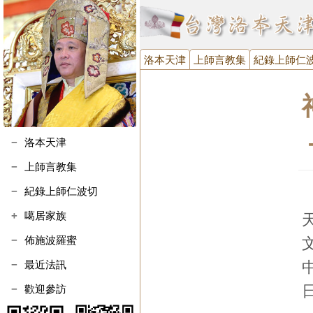
洛本天津
上師言教集
紀錄上師仁
洛本天津
上師言教集
紀錄上師仁波切
噶居家族
噶瑪寺執事會
佈施波羅蜜
噶瑪寺金剛護法會
最近法訊
台灣噶瑪噶居協進會
歡迎參訪