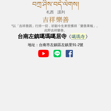
བཀྲ་ཤིས་བདེ་ལེགས།
札西 諜列
吉祥
樂善
*以「吉祥善因」行持一切，祈願今生來世獲得「樂善果報」。
此即吉祥樂善。
台南左鎮噶瑪噶居寺
《
噶瑪寺
》
地址：台南市左鎮區左鎮里91-2號