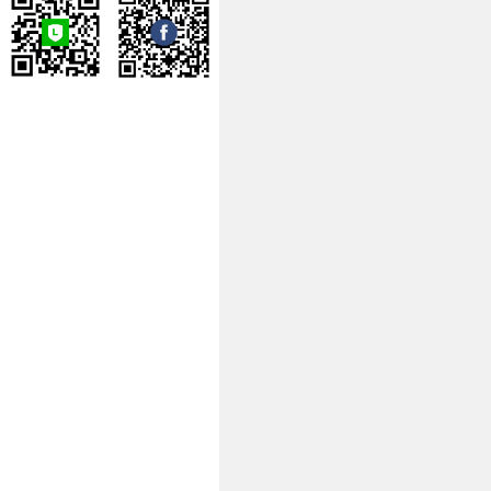
噶瑪寺弘法委員會
噶瑪寺台北祖菩道場
噶瑪寺台南瑪爾巴道
場
噶瑪寺高雄那諾巴道
場
蔣揚慈善基金會
噶瑪寺戒癮協進會