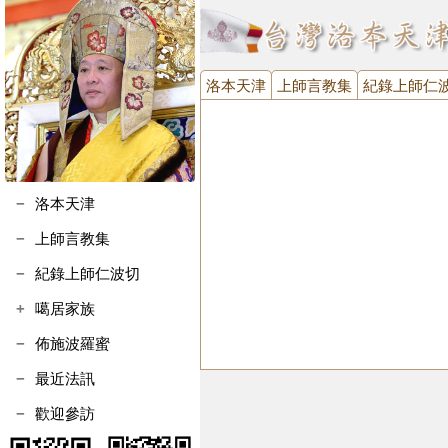
洛本天津
上師言教集
紀錄上師仁
洛本天津
上師言教集
紀錄上師仁波切
噶居家族
噶瑪寺執事會
佈施波羅蜜
噶瑪寺金剛護法會
最近法訊
台灣噶瑪噶居協進會
歡迎參訪