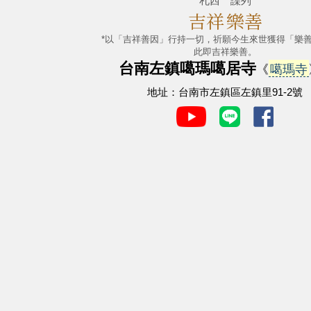
札西 諜列
吉祥
樂善
*以「吉祥善因」行持一切，祈願今生來世獲得「樂
此即吉祥樂善。
台南左鎮噶瑪噶居寺
《
噶瑪寺
地址：台南市左鎮區左鎮里91-2號