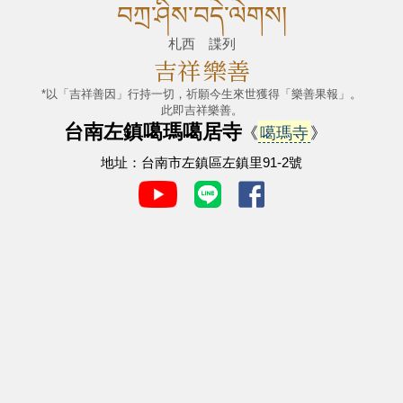
བཀྲ་ཤིས་བདེ་ལེགས།
札西 諜列
吉祥
樂善
*以「吉祥善因」行持一切，祈願今生來世獲得「樂善果報」。
此即吉祥樂善。
台南左鎮噶瑪噶居寺
《
噶瑪寺
》
地址：台南市左鎮區左鎮里91-2號