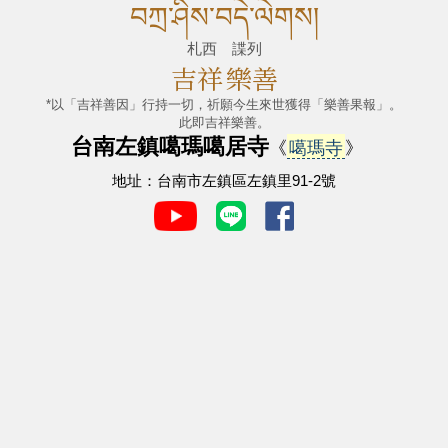
བཀྲ་ཤིས་བདེ་ལེགས།
札西 諜列
吉祥
樂善
*以「吉祥善因」行持一切，祈願今生來世獲得「樂善果報」。
此即吉祥樂善。
台南左鎮噶瑪噶居寺
《
噶瑪寺
》
地址：台南市左鎮區左鎮里91-2號