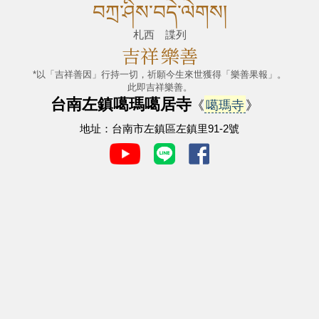
བཀྲ་ཤིས་བདེ་ལེགས།
札西 諜列
吉祥
樂善
*以「吉祥善因」行持一切，祈願今生來世獲得「樂善果報」。
此即吉祥樂善。
台南左鎮噶瑪噶居寺
《
噶瑪寺
》
地址：台南市左鎮區左鎮里91-2號