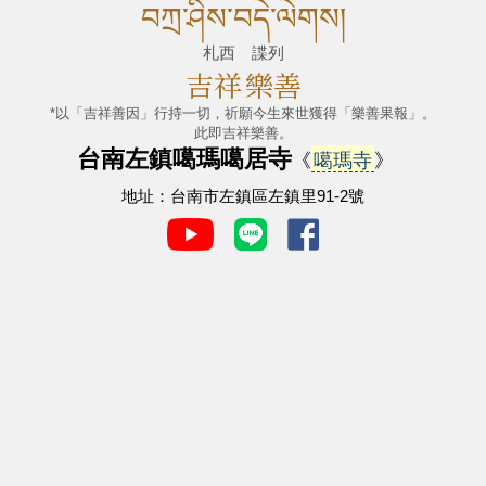
བཀྲ་ཤིས་བདེ་ལེགས།
札西 諜列
吉祥
樂善
*以「吉祥善因」行持一切，祈願今生來世獲得「樂善果報」。
此即吉祥樂善。
台南左鎮噶瑪噶居寺
《
噶瑪寺
》
地址：台南市左鎮區左鎮里91-2號