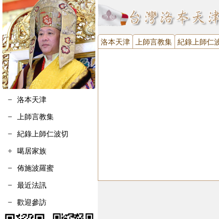
洛本天津
上師言教集
紀錄上師仁
洛本天津
上師言教集
紀錄上師仁波切
噶居家族
噶瑪寺執事會
佈施波羅蜜
噶瑪寺金剛護法會
最近法訊
台灣噶瑪噶居協進會
歡迎參訪