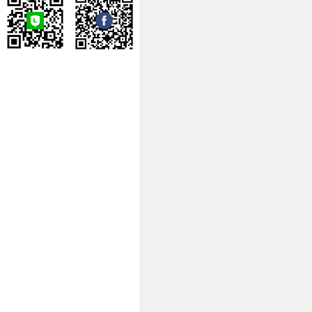
噶瑪寺弘法委員會
噶瑪寺台北祖菩道場
噶瑪寺台南瑪爾巴道
場
噶瑪寺高雄那諾巴道
場
蔣揚慈善基金會
噶瑪寺戒癮協進會