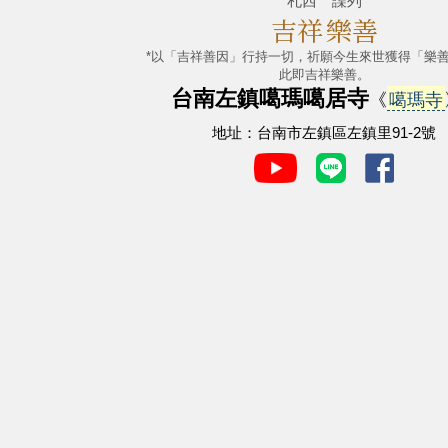
札西 諜列
吉祥
樂善
*以「吉祥善因」行持一切，祈願今生來世獲得「樂
此即吉祥樂善。
台南左鎮噶瑪噶居寺
《
噶瑪寺
地址：台南市左鎮區左鎮里91-2號