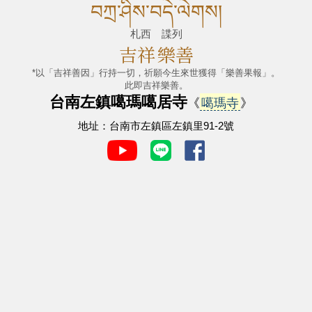
བཀྲ་ཤིས་བདེ་ལེགས།
札西 諜列
吉祥
樂善
*以「吉祥善因」行持一切，祈願今生來世獲得「樂善果報」。
此即吉祥樂善。
台南左鎮噶瑪噶居寺
《
噶瑪寺
》
地址：台南市左鎮區左鎮里91-2號