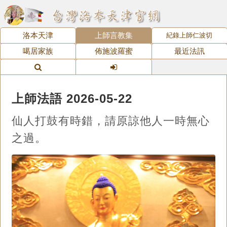
洛本天津
上師言教集
紀錄上師仁波切
噶居家族
佈施波羅蜜
最近法訊
上師法語 2026-05-22
仙人打鼓有時錯，請原諒他人一時無心
之過。