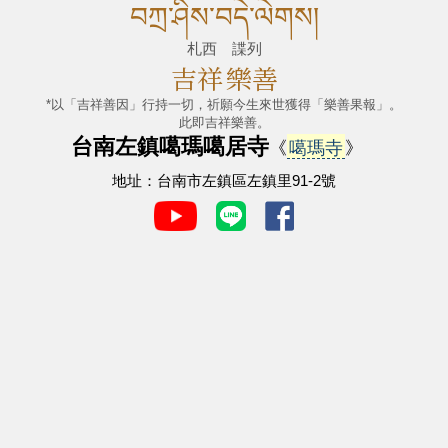
བཀྲ་ཤིས་བདེ་ལེགས།
札西 諜列
吉祥
樂善
*以「吉祥善因」行持一切，祈願今生來世獲得「樂善果報」。
此即吉祥樂善。
台南左鎮噶瑪噶居寺
《
噶瑪寺
》
地址：台南市左鎮區左鎮里91-2號